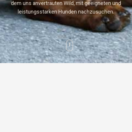
dem uns anvertrauten Wild, mit geeigneten und
leistungsstarken Hunden nachzusuchen.
Der Bayerische Gebirgsschweißhund (BGS) ist ein
hochspezialisierter Jagdgebrauchshund, der vor
allem für die Nachsuche von verletztem Wild
gezüchtet wird. Seine Aufgabe ist es, die
sogenannte Wundfährte zuverlässig aufzunehmen
und das Wild auch unter schwierigen Bedingungen
schnell zu finden und zu erlösen.