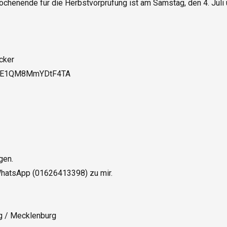
henende für die Herbstvorprüfung ist am Samstag, den 4. Juli un
cker

sByE1QM8MmYDtF4TA

en.

hatsApp (01626413398) zu mir.

 / Mecklenburg
