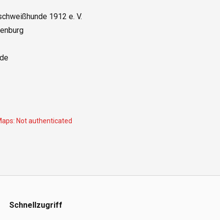
chweißhunde 1912 e. V. 

enburg

e 

Maps:
Not authenticated
Schnellzugriff